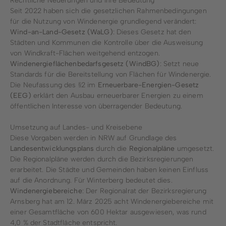
Rechtliche Neuerungen und ihre Bedeutung
Seit 2022 haben sich die gesetzlichen Rahmenbedingungen
für die Nutzung von Windenergie grundlegend verändert:
Wind-an-Land-Gesetz (WaLG)
: Dieses Gesetz hat den
Städten und Kommunen die Kontrolle über die Ausweisung
von Windkraft-Flächen weitgehend entzogen.
Windenergieflächenbedarfsgesetz (WindBG)
: Setzt neue
Standards für die Bereitstellung von Flächen für Windenergie.
Die Neufassung des §2 im
Erneuerbare-Energien-Gesetz
(EEG)
erklärt den Ausbau erneuerbarer Energien zu einem
öffentlichen Interesse von überragender Bedeutung.
Umsetzung auf Landes- und Kreisebene
Diese Vorgaben werden in NRW auf Grundlage des
Landesentwicklungsplans
durch die
Regionalpläne
umgesetzt.
Die Regionalpläne werden durch die Bezirksregierungen
erarbeitet. Die Städte und Gemeinden haben keinen Einfluss
auf die Anordnung. Für Winterberg bedeutet dies.
Windenergiebereiche
: Der Regionalrat der Bezirksregierung
Arnsberg hat am 12. März 2025 acht Windenergiebereiche mit
einer Gesamtfläche von 600 Hektar ausgewiesen, was rund
4,0 % der Stadtfläche entspricht.