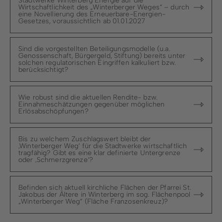
Stadtwerke Winterberg Energie auf die
Wirtschaftlichkeit des „Winterberger Weges“ – durch
eine Novellierung des Erneuerbare-Energien-
Gesetzes, voraussichtlich ab 01.01.2027
Sind die vorgestellten Beteiligungsmodelle (u.a.
Genossenschaft, Bürgergeld, Stiftung) bereits unter
solchen regulatorischen Eingriffen kalkuliert bzw.
berücksichtigt?
Wie robust sind die aktuellen Rendite- bzw.
Einnahmeschätzungen gegenüber möglichen
Erlösabschöpfungen?
Bis zu welchem Zuschlagswert bleibt der
‚Winterberger Weg‘ für die Stadtwerke wirtschaftlich
tragfähig? Gibt es eine klar definierte Untergrenze
oder ‚Schmerzgrenze‘?
Befinden sich aktuell kirchliche Flächen der Pfarrei St.
Jakobus der Ältere in Winterberg im sog. Flächenpool
„Winterberger Weg“ (Fläche Franzosenkreuz)?