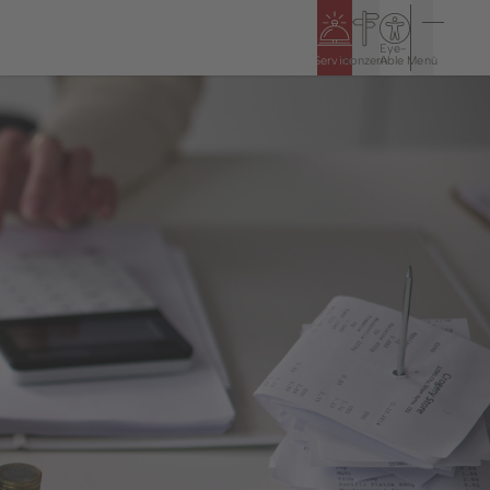
Eye-
Service
Konzern
Able
Menü
n
Politik & Rathaus
Öffnungszeiten
5
Bürgerinformationssystem
Haushalt & Jahresabschlüsse
Ortsrecht