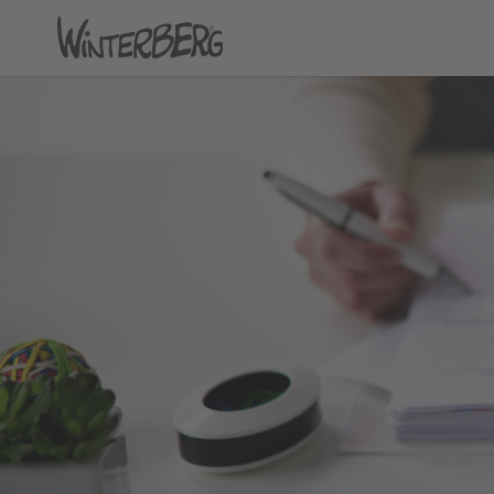
Bildung & Soziales
Bürg
Betreuungsangebote
Karrier
Bildungseinrichtungen
Bürge
Soziale Hilfen & Beratung
Aktuell
Krankenhäuser, Ärzte &
Abfall