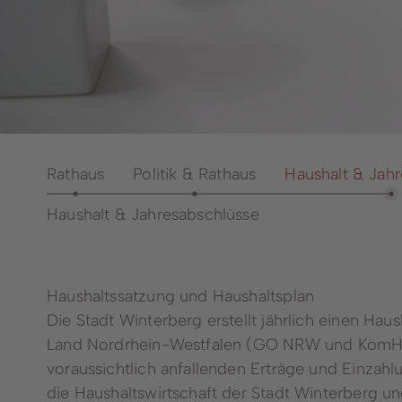
Notdienste
Aussch
Ärzte- und
Bürgerp
Psychotherapeutengewinnung
Bürger
Seniorenbeirat
Bürger
Vereine
Dienst
Öffentliche Büchereien
Rathaus
Politik & Rathaus
Haushalt & Jah
Anspre
Fachbe
Haushalt & Jahresabschlüsse
Heirat
Steuer
Haushaltssatzung und Haushaltsplan
Die Stadt Winterberg erstellt jährlich einen 
Land Nordrhein-Westfalen (GO NRW und KomHVO 
voraussichtlich anfallenden Erträge und Einza
die Haushaltswirtschaft der Stadt Winterberg un