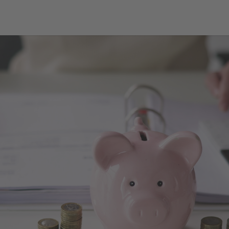
er & Service
Leben & Wohne
e
Bauen & Planen
r-App
Unser Winterberg 203
es
Klima
entsorgung
Klima Antragsformular