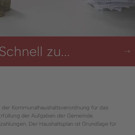
mular
Ortsvorsteher*innen &
Ortsheimatpfleger*innen
ngen
Pressestelle
Amtsblätter
Schnell zu...
Sitzungskalender
ement
Bauhof
&
Feuerwehr
Stadtwerke
en
Forstbetrieb
Ausbildung
ie der Kommunalhaushaltsverordnung für das
Erfüllung der Aufgaben der Gemeinde
Wahlen
ahlungen. Der Haushaltsplan ist Grundlage für
Winterbergs Bürgermeister