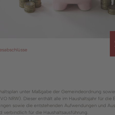
reibungen
Klima Abrechnungsfor
ortal / Onlineportal
Freizeit & Veranstaltu
service im
Friedhofswesen
bahnhof
Kirchengemeinden
leistungen von A-Z
Ehrenamtliches Engag
resabschlüsse
chpersonen &
Öffentliche Sicherheit 
reiche
Ordnung
en in Winterberg
Heimatkarte
n, Gebühren, Beiträge
Nutzung von Sporthall
Stadt Winterberg
Haushaltsplan unter Maßgabe der Gemeindeordnung sow
NRW). Dieser enthält alle im Haushaltsjahr für die 
hlungen sowie die entstehenden Aufwendungen und Ausz
d verbindlich für die Haushaltsausführung.