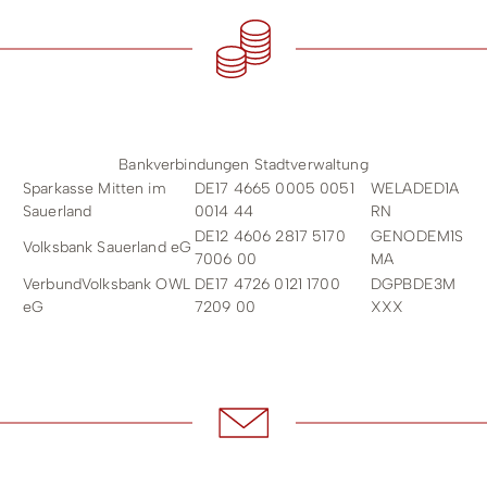
Bankverbindungen Stadtverwaltung
Sparkasse Mitten im
DE17 4665 0005 0051
WELADED1A
Sauerland
0014 44
RN
DE12 4606 2817 5170
GENODEM1S
Volksbank Sauerland eG
7006 00
MA
VerbundVolksbank OWL
DE17 4726 0121 1700
DGPBDE3M
eG
7209 00
XXX