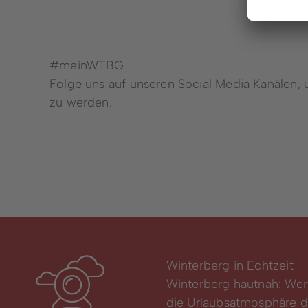
#meinWTBG
Folge uns auf unseren Social Media Kanälen,
zu werden.
Winterberg in Echtzeit
Winterberg hautnah: Wer
die Urlaubsatmosphäre di