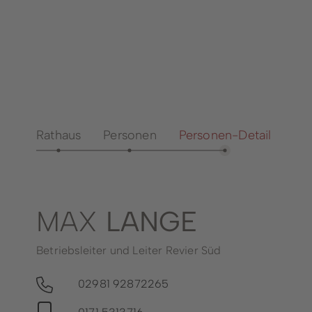
Notdienste
Aussch
Ärzte- und
Bürgerp
Psychotherapeutengewinnung
Bürger
Seniorenbeirat
Bürger
Vereine
Dienst
Öffentliche Büchereien
Rathaus
Personen
Personen-Detail
Anspre
Fachbe
Heirat
Steuer
MAX
LANGE
Betriebsleiter und Leiter Revier Süd
02981 92872265