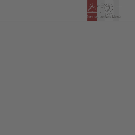
Eye-
Service
Konzern
Able
Menü
n
Politik & Rathaus
Öffnungszeiten
5
Bürgerinformationssystem
Haushalt & Jahresabschlüsse
Ortsrecht