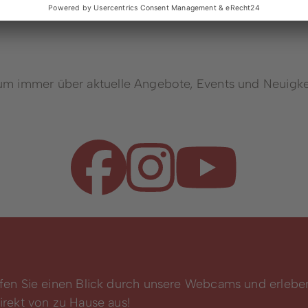
 um immer über aktuelle Angebote, Events und Neuigke
fen Sie einen Blick durch unsere Webcams und erlebe
rekt von zu Hause aus!