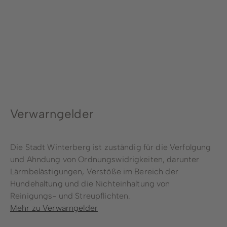
Stadtwerke
Wirtschaftsförderung
Stadtmarketing
Forstbetrieb
Bauhof
Verwarngelder
Schwimmbad
Die Stadt Winterberg ist zuständig für die Verfolgung
und Ahndung von Ordnungswidrigkeiten, darunter
Lärmbelästigungen, Verstöße im Bereich der
Hundehaltung und die Nichteinhaltung von
Reinigungs- und Streupflichten.
Mehr zu Verwarngelder