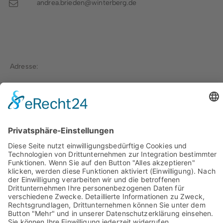
andrea.brieden@winterberg.de
Adresse:
Stadt Winterberg
Fichtenweg 10
59955 Winterberg
Zimmer 1.05
Aufgaben:
Ehejubiläen
|
Willkommenspaket für Neugeborene