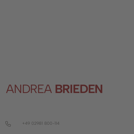
Stadtwerke
Wirtschaftsförderung
Stadtmarketing
Forstbetrieb
Bauhof
Schwimmbad
ANDREA
BRIEDEN
+49 02981 800-114
Telefon