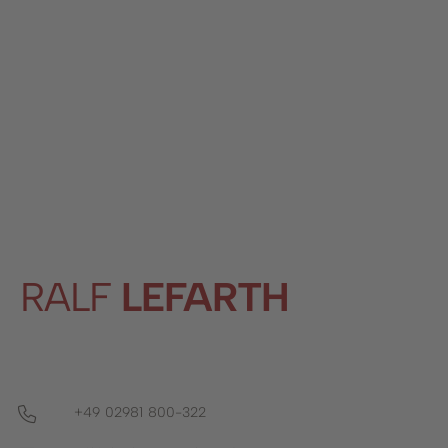
Stadtwerke
Wirtschaftsförderung
Stadtmarketing
Forstbetrieb
Bauhof
Schwimmbad
RALF
LEFARTH
+49 02981 800-322
Telefon