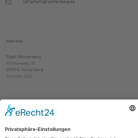
ralf.lefarth@winterberg.de
Adresse:
Stadt Winterberg
Fichtenweg 10
59955 Winterberg
Zimmer 3.02
Aufgaben:
Umlegungsverfahren
|
Bauleitplanung
|
Bebauungsplan
|
Flächennutzungspläne
|
Stadtplanung
|
Bauanträge