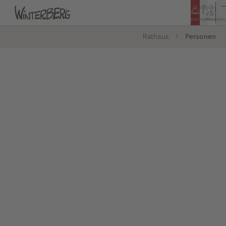
Eye-
Service
Konzern
Able
Men
Rathaus
Personen
Tourismus
Rathaus
Bildung & Soziales
Bürger & Service
Leben & Wohnen
Politik & Rathaus