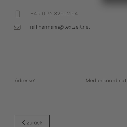
+49 0176 32502154
Fax
ralf.hermann@textzeit.net
Dienstleistungen von A - Z
Adresse:
Medienkoordinat
zurück