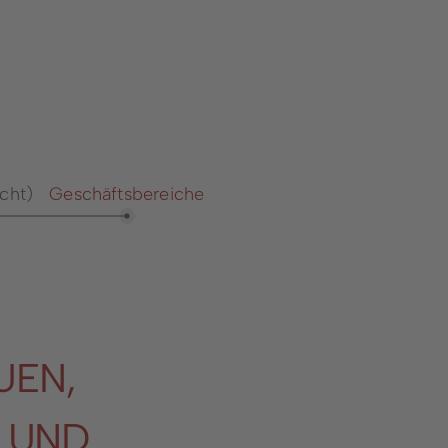
reibungen
Klima Abrechnungsfor
ortal / Onlineportal
Freizeit & Veranstaltu
service im
Friedhofswesen
bahnhof
Kirchengemeinden
leistungen von A-Z
Ehrenamtliches Engag
icht)
Geschäftsbereiche
chpersonen &
Öffentliche Sicherheit 
reiche
Ordnung
en in Winterberg
Heimatkarte
n, Gebühren, Beiträge
Nutzung von Sporthall
Stadt Winterberg
UEN,
 UND