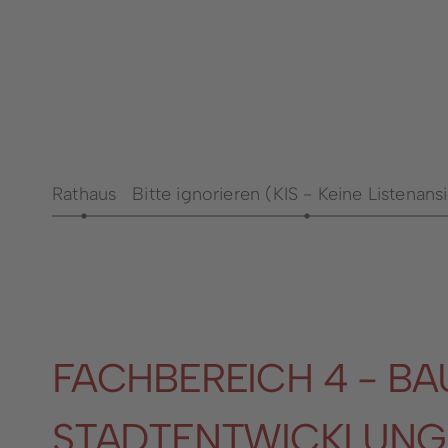
Notdienste
Aussch
Ärzte- und
Bürgerp
Psychotherapeutengewinnung
Bürger
Seniorenbeirat
Bürger
Vereine
Dienst
Öffentliche Büchereien
Rathaus
Bitte ignorieren (KIS - Keine Listenans
Anspre
Fachbe
Heirat
Steuer
FACHBEREICH 4 - BA
STADTENTWICKLUNG