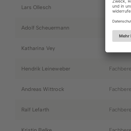
Lars Ollesch
Fachbere
Adolf Scheuermann
Fachbere
Katharina Vey
Fachbere
Hendrik Leineweber
Fachbere
Andreas Wittrock
Fachbere
Ralf Lefarth
Fachbere
Kristin Belke
Fachbere