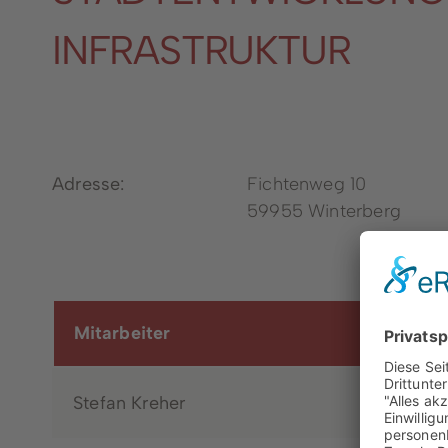
INFRASTRUKTUR
Adresse:
Fichtenweg 10
59955 Winterberg
Dienstleistungen von A - Z
Mitarbeiter
Stefan Kreher
Fachbere