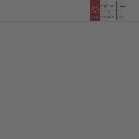
Eye-
Service
Konzern
Able
Menü
n
Politik & Rathaus
Öffnungszeiten
5
Bürgerinformationssystem
Haushalt & Jahresabschlüsse
Ortsrecht