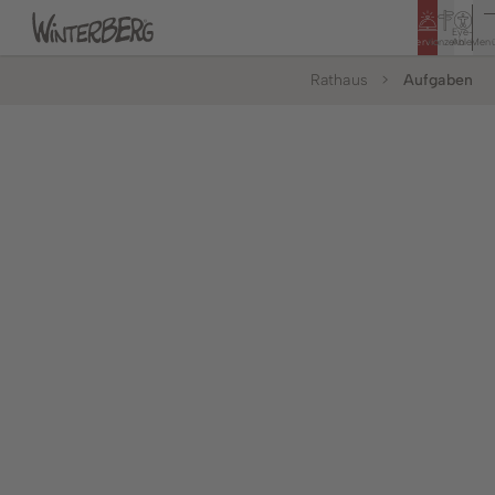
Eye-
Service
Konzern
Able
Men
Rathaus
Aufgaben
Tourismus
Rathaus
Bildung & Soziales
Bürger & Service
Leben & Wohnen
Politik & Rathaus