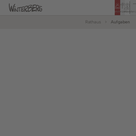
Eye-
Service
Konzern
Able
Men
Rathaus
Aufgaben
Tourismus
Rathaus
Bildung & Soziales
Bürger & Service
Leben & Wohnen
Politik & Rathaus