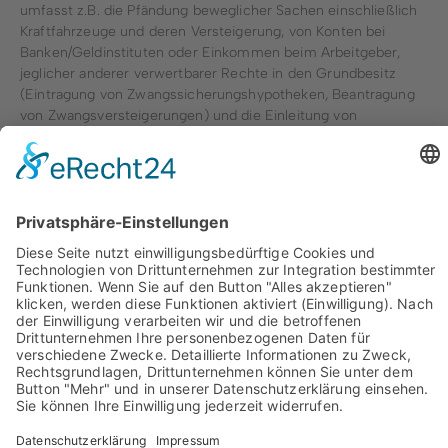
umfasst z.B. die Pfändung beweglicher Sachen einschließlich
Kraftfahrzeuge und deren Versteigerung, von Konten bei
Banken/Geldinstituten oder Einkommen beim Arbeitgeber,
jeglicher anderer verwertbarer Rechte in den Grundbesitz
(Eintragung von Zwangssicherungshypotheken, Beantragung
von Zwangsversteigerungen) und die Einleitung von
Insolvenzverfahren.
Im Rahmen der Vollstreckung entstehen der/dem
Zahlungspflichtigen Pfändungsgebühren und andere Kosten,
die zusammen mit der Hauptforderung ohne weiteres
zwangsweise beigetrieben werden
Rechtliche Grundlagen
Luca
Biskoping