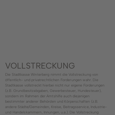
Stadtwerke
Wirtschaftsförderung
Stadtmarketing
Forstbetrieb
Bauhof
VOLLSTRECKUNG
Schwimmbad
Die Stadtkasse Winterberg nimmt die Vollstreckung von
öffentlich- und privatrechtlichen Forderungen wahr. Die
Stadtkasse vollstreckt hierbei nicht nur eigene Forderungen
(z.B. Grundbesitzabgaben, Gewerbesteuer, Hundesteuer),
sondern im Rahmen der Amtshilfe auch diejenigen
bestimmter anderer Behörden und Körperschaften (z.B.
andere Städte/Gemeinden, Kreise, Beitragsservice, Industrie-
und Handelskammern, Innungen, u.a.). Die Vollstreckung