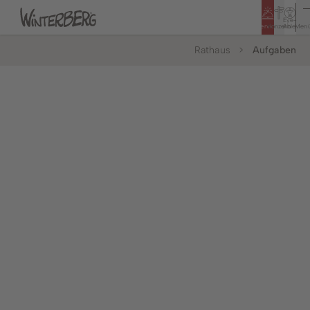
Eye-
Service
Konzern
Able
Men
Rathaus
Aufgaben
Tourismus
Rathaus
Bildung & Soziales
Bürger & Service
Leben & Wohnen
Politik & Rathaus