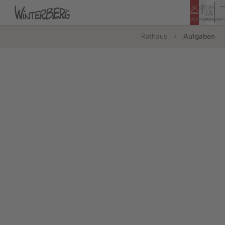
Eye-
Service
Konzern
Able
Men
Rathaus
Aufgaben
Tourismus
Rathaus
Bildung & Soziales
Bürger & Service
Leben & Wohnen
Politik & Rathaus