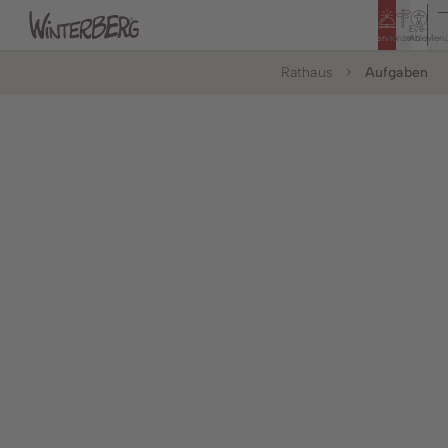
Eye-
Service
Konzern
Able
Men
Rathaus
Aufgaben
Tourismus
Rathaus
Bildung & Soziales
Bürger & Service
Leben & Wohnen
Politik & Rathaus