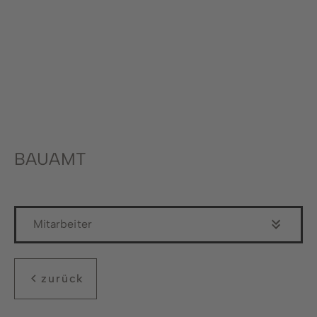
Stadtwerke
Wirtschaftsförderung
Stadtmarketing
Forstbetrieb
Bauhof
BAUAMT
Schwimmbad
Mitarbeiter
zurück