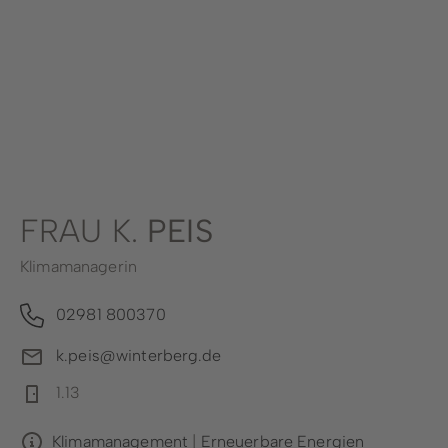
Stadtwerke
Wirtschaftsförderung
Stadtmarketing
Forstbetrieb
Bauhof
FRAU K.
PEIS
Schwimmbad
Klimamanagerin
02981 800370
k.peis@winterberg.de
1.13
Klimamanagement
|
Erneuerbare Energien