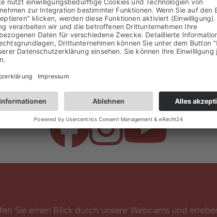
 um immer über aktuelle Angebote, Events und Neuigke
Bürgerportal
fen Sie einen Blick durch unsere Webcams und erlebe