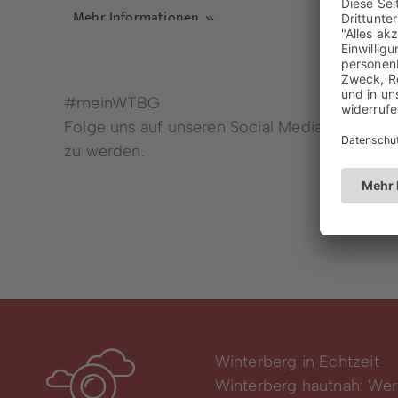
Mehr Informationen
#meinWTBG
Folge uns auf unseren Social Media Kanälen,
zu werden.
Dienstleistungen von A - Z
Winterberg in Echtzeit
Winterberg hautnah: Wer