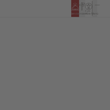
Eye-
Service
Konzern
Able
Menü
n
Politik & Rathaus
Öffnungszeiten
5
Bürgerinformationssystem
Haushalt & Jahresabschlüsse
Ortsrecht