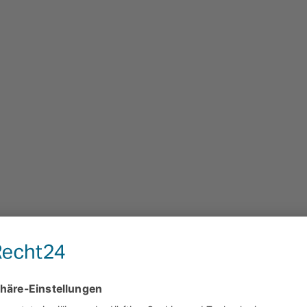
reibungen
Klima Abrechnungsfor
ortal / Onlineportal
Freizeit & Veranstaltu
service im
Friedhofswesen
bahnhof
Kirchengemeinden
leistungen von A-Z
Ehrenamtliches Engag
chpersonen &
Öffentliche Sicherheit 
reiche
Ordnung
en in Winterberg
Heimatkarte
n, Gebühren, Beiträge
Nutzung von Sporthall
Stadt Winterberg