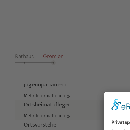
Notdienste
Aussch
Ärzte- und
Bürgerp
Psychotherapeutengewinnung
Bürger
Seniorenbeirat
Bürger
Vereine
Dienst
Öffentliche Büchereien
Rathaus
Gremien
Anspre
Fachbe
Heirat
Jugendparlament
Steuer
Mehr Informationen
Ortsheimatpfleger
Mehr Informationen
Ortsvorsteher