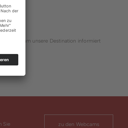
Winterberger Heimatgespräche
Podcast
iten rund um unsere Destination informiert
Karriereportal
n Sie
zu den Webcams