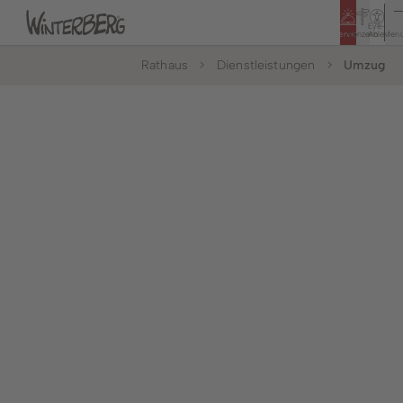
Eye-
Service
Konzern
Able
Men
Rathaus
Dienstleistungen
Umzug
Tourismus
Rathaus
Bildung & Soziales
Bürger & Service
Leben & Wohnen
Politik & Rathaus