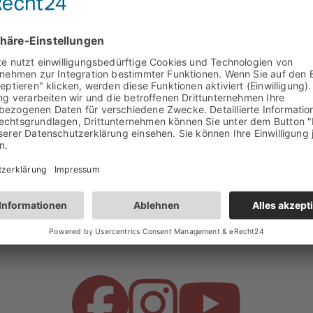
ver und regenerativer Energien.
 mit dem „Energiethema“ zusammenhängenden Aspekte und A
nd sparsame Nutzung der Primärenergie ist.
Bürgerportal
 um immer über aktuelle Angebote, Events und Neuigke