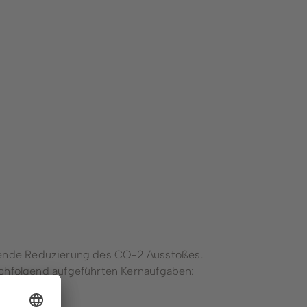
mular
Ortsvorsteher*innen &
Ortsheimatpfleger*innen
ngen
Pressestelle
Amtsblätter
Sitzungskalender
ement
Bauhof
&
Feuerwehr
Stadtwerke
en
Forstbetrieb
Ausbildung
erende Reduzierung des CO-2 Ausstoßes.
Wahlen
hfolgend aufgeführten Kernaufgaben:
Winterbergs Bürgermeister