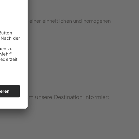
Winterberger Heimatgespräche
Podcast
ktionen zu einer einheitlichen und homogenen
Karriereportal
iten rund um unsere Destination informiert