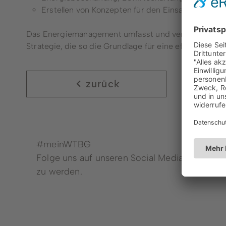
Erstellen von Konzepten für den Einsatz alternati
Das Energiemanagement umfasst und verknüpft alle
Strategie, die so die Grundlage für eine effektive u
zurück
Dienstleistungen von A - Z
#meinWTBG
Folge uns auf unseren Social Media Kanälen,
zu werden.