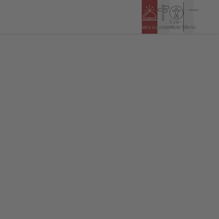
Eye-
Service
Konzern
Able
Menü
n
Politik & Rathaus
Öffnungszeiten
5
Bürgerinformationssystem
Haushalt & Jahresabschlüsse
Ortsrecht