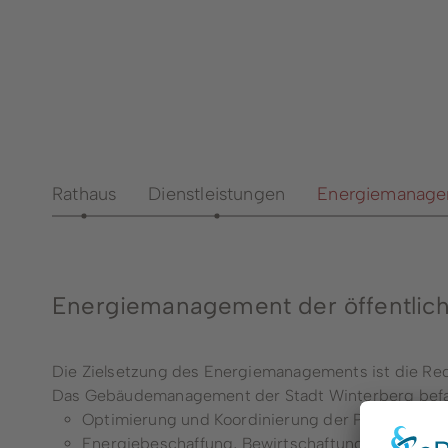
Notdienste
Aussch
Ärzte- und
Bürgerp
Psychotherapeutengewinnung
Bürger
Seniorenbeirat
Bürger
Vereine
Dienst
Öffentliche Büchereien
Rathaus
Dienstleistungen
Energiemanage
Anspre
Fachbe
Heirat
Energiemanagement der öffentli
Steuer
Die Zielsetzung des Energiemanagements ist die Re
Das Gebäudemanagement der Stadt Winterberg befas
Optimierung und Koordinierung der Prozessablä
Energiebeschaffung, Bewirtschaftung und Abre