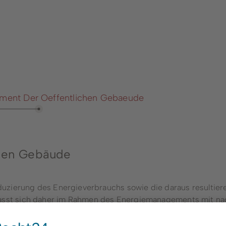
reibungen
Klima Abrechnungsfor
ortal / Onlineportal
Freizeit & Veranstaltu
service im
Friedhofswesen
bahnhof
Kirchengemeinden
leistungen von A-Z
Ehrenamtliches Engag
ment Der Oeffentlichen Gebaeude
chpersonen &
Öffentliche Sicherheit 
reiche
Ordnung
en in Winterberg
Heimatkarte
chen Gebäude
n, Gebühren, Beiträge
Nutzung von Sporthall
Stadt Winterberg
duzierung des Energieverbrauchs sowie die daraus resulti
st sich daher im Rahmen des Energiemanagements mit nac
ufe im Rahmen der Energieversorgung öffentlicher Gebäude
chnung