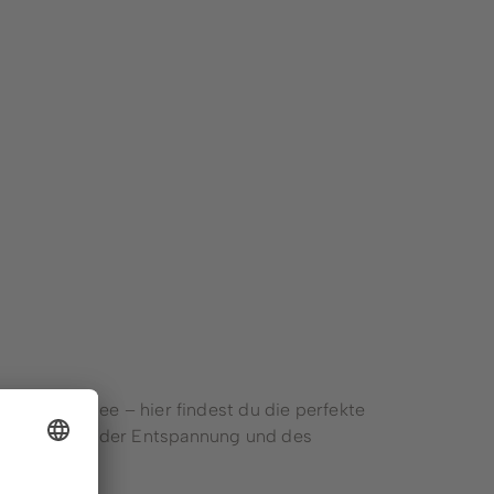
mular
Ortsvorsteher*innen &
Ortsheimatpfleger*innen
ngen
Pressestelle
Amtsblätter
Sitzungskalender
ement
Bauhof
&
Feuerwehr
Stadtwerke
en
Forstbetrieb
Ausbildung
 Hillebachsee – hier findest du die perfekte
Wahlen
liche Momente der Entspannung und des
Winterbergs Bürgermeister