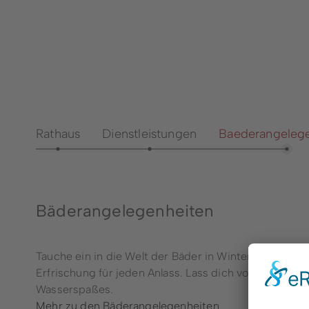
Notdienste
Aussch
Ärzte- und
Bürgerp
Psychotherapeutengewinnung
Bürger
Seniorenbeirat
Bürger
Vereine
Dienst
Öffentliche Büchereien
Rathaus
Dienstleistungen
Baederangeleg
Anspre
Fachbe
Heirat
Bäderangelegenheiten
Steuer
Tauche ein in die Welt der Bäder in Winterberg und H
Erfrischung für jeden Anlass. Lass dich von unsere
Wasserspaßes.
Mehr zu den Bäderangelegenheiten