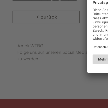
zurück
#meinWTBG
Folge uns auf unseren Social Media Kanälen,
zu werden.
Dienstleistungen von A - Z