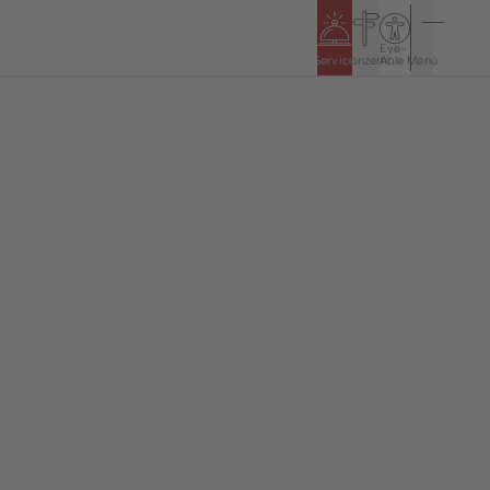
Eye-
Service
Konzern
Able
Menü
n
Politik & Rathaus
Öffnungszeiten
5
Bürgerinformationssystem
Haushalt & Jahresabschlüsse
Ortsrecht