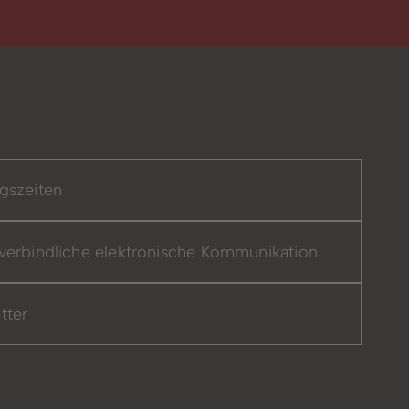
gszeiten
verbindliche elektronische Kommunikation
tter