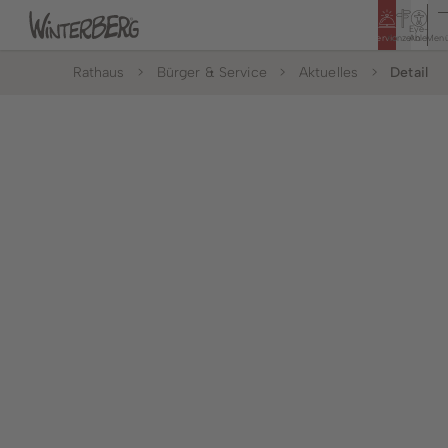
Eye-
Service
Konzern
Able
Men
Rathaus
Bürger & Service
Aktuelles
Detail
Tourismus
Rathaus
Bildung & Soziales
Bürger & Service
Leben & Wohnen
Politik & Rathaus