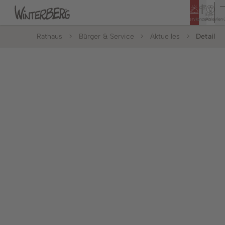
Eye-
Service
Konzern
Able
Men
Rathaus
Bürger & Service
Aktuelles
Detail
Tourismus
Rathaus
Bildung & Soziales
Bürger & Service
Leben & Wohnen
Politik & Rathaus