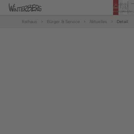
Eye-
Service
Konzern
Able
Men
Rathaus
Bürger & Service
Aktuelles
Detail
Tourismus
Rathaus
Bildung & Soziales
Bürger & Service
Leben & Wohnen
Politik & Rathaus