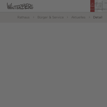
Eye-
Service
Konzern
Able
Men
Rathaus
Bürger & Service
Aktuelles
Detail
Tourismus
Rathaus
Bildung & Soziales
Bürger & Service
Leben & Wohnen
Politik & Rathaus