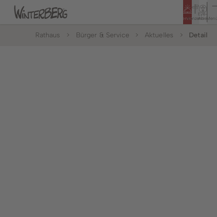
Eye-
Service
Konzern
Able
Men
Rathaus
Bürger & Service
Aktuelles
Detail
Tourismus
Rathaus
Bildung & Soziales
Bürger & Service
Leben & Wohnen
Politik & Rathaus