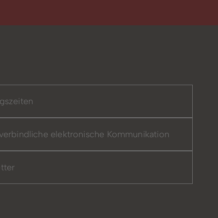
gszeiten
verbindliche elektronische Kommunikation
tter