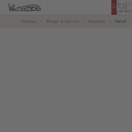
Eye-
Service
Konzern
Able
Men
Rathaus
Bürger & Service
Aktuelles
Detail
Tourismus
Rathaus
Bildung & Soziales
Bürger & Service
Leben & Wohnen
Politik & Rathaus