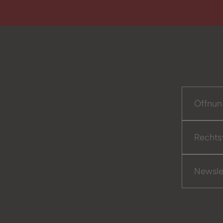
Öffnun
Rechts
Newsle