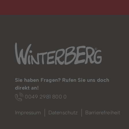
Sie haben Fragen? Rufen Sie uns doch
direkt an!
0049 2981 800 0
Impressum
Datenschutz
Barrierefreiheit