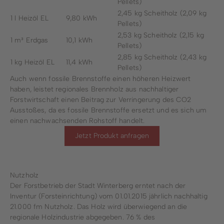
Pellets)
2,45 kg Scheitholz (2,09 kg
1 l Heizöl EL
9,80 kWh
Pellets)
2,53 kg Scheitholz (2,15 kg
1 m³ Erdgas
10,1 kWh
Pellets)
2,85 kg Scheitholz (2,43 kg
1 kg Heizöl EL
11,4 kWh
Pellets)
Auch wenn fossile Brennstoffe einen höheren Heizwert
haben, leistet regionales Brennholz aus nachhaltiger
Forstwirtschaft einen Beitrag zur Verringerung des CO2
Ausstoßes, da es fossile Brennstoffe ersetzt und es sich um
einen nachwachsenden Rohstoff handelt.
Jetzt Produkt anfragen
Nutzholz
Der Forstbetrieb der Stadt Winterberg erntet nach der
Inventur (Forsteinrichtung) vom 01.01.2015 jährlich nachhaltig
21.000 fm Nutzholz. Das Holz wird überwiegend an die
regionale Holzindustrie abgegeben. 76 % des