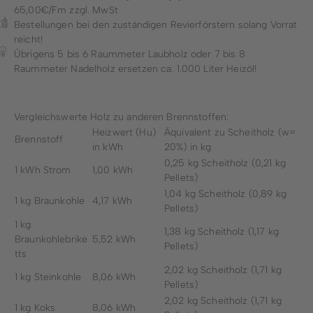
65,00€/Fm zzgl. MwSt
Bestellungen bei den zuständigen Revierförstern solang Vorrat
reicht!
Übrigens 5 bis 6 Raummeter Laubholz oder 7 bis 8
Raummeter Nadelholz ersetzen ca. 1.000 Liter Heizöl!
Vergleichswerte Holz zu anderen Brennstoffen:
Heizwert (Hu)
Äquivalent zu Scheitholz (w=
Brennstoff
in kWh
20%) in kg
0,25 kg Scheitholz (0,21 kg
1 kWh Strom
1,00 kWh
Pellets)
1,04 kg Scheitholz (0,89 kg
1 kg Braunkohle
4,17 kWh
Pellets)
1 kg
1,38 kg Scheitholz (1,17 kg
Braunkohlebrike
5,52 kWh
Pellets)
tts
2,02 kg Scheitholz (1,71 kg
1 kg Steinkohle
8,06 kWh
Pellets)
2,02 kg Scheitholz (1,71 kg
1 kg Koks
8,06 kWh