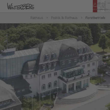
Eye-
Service
Konzern
Able
Men
Rathaus
Politik & Rathaus
Forstbetrieb
Tourismus
Rathaus
Bildung & Soziales
Bürger & Service
Leben & Wohnen
Politik & Rathaus