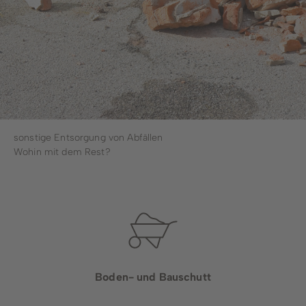
Stadtwerke
Wirtschaftsförderung
Stadtmarketing
Forstbetrieb
sonstige Entsorgung von Abfällen
Bauhof
Wohin mit dem Rest?
Schwimmbad
Boden- und Bauschutt