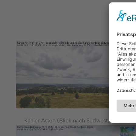
Kahler Asten (Blick nach Südwest, 841 m)