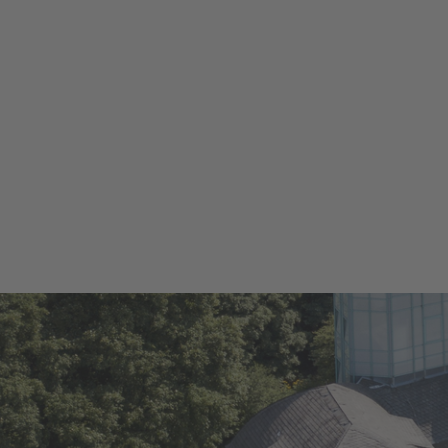
Notdienste
Aussch
Ärzte- und
Bürgerp
Psychotherapeutengewinnung
Bürger
Seniorenbeirat
Bürger
Vereine
Dienst
Öffentliche Büchereien
Anspre
Fachbe
Heirat
Steuer
Herzli
Bildung