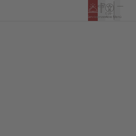
Eye-
Service
Konzern
Able
Menü
n
Politik & Rathaus
Öffnungszeiten
5
Bürgerinformationssystem
Haushalt & Jahresabschlüsse
Ortsrecht