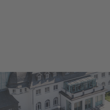
reibungen
Klima Abrechnungsfor
ortal / Onlineportal
Freizeit & Veranstaltu
service im
Friedhofswesen
bahnhof
Kirchengemeinden
leistungen von A-Z
Ehrenamtliches Engag
chpersonen &
Öffentliche Sicherheit 
reiche
Ordnung
en in Winterberg
Heimatkarte
n, Gebühren, Beiträge
Nutzung von Sporthall
ch Willkommen i
Stadt Winterberg
 & Soziales