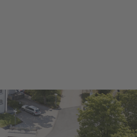
mular
Ortsvorsteher*innen &
Ortsheimatpfleger*innen
ngen
Pressestelle
Amtsblätter
Sitzungskalender
ement
Bauhof
&
Feuerwehr
Stadtwerke
en
Forstbetrieb
n Winterberg!
Ausbildung
Wahlen
Bürger & Service
Winterbergs Bürgermeister