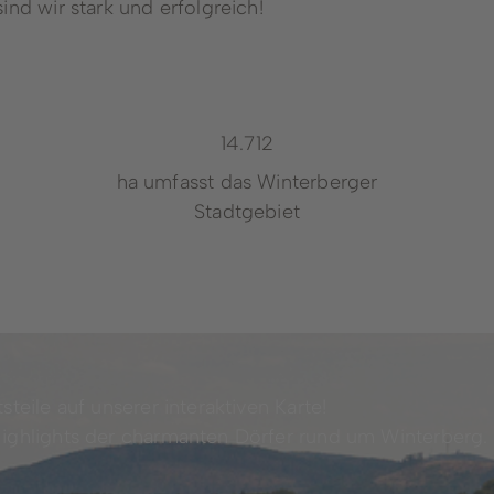
nd wir stark und erfolgreich!
14.795
ha umfasst das Winterberger
Stadtgebiet
teile auf unserer interaktiven Karte!
Highlights der charmanten Dörfer rund um Winterberg.